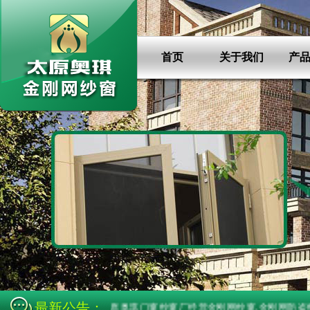
首页
关于我们
产
最新公告：
太原奥琪门窗纱窗厂经营金刚网纱窗,金刚网防盗纱门,