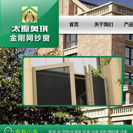
首页
关于我们
产
最新公告：
腻,强度高,畅销全国各地,欢迎各地朋友前来洽谈金刚网纱窗业务.